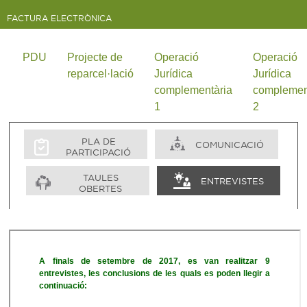
FACTURA ELECTRÒNICA
PDU
Projecte de
Operació
Operació
reparcel·lació
Jurídica
Jurídica
complementària
complemen
1
2
PLA DE
COMUNICACIÓ
PARTICIPACIÓ
TAULES
ENTREVISTES
OBERTES