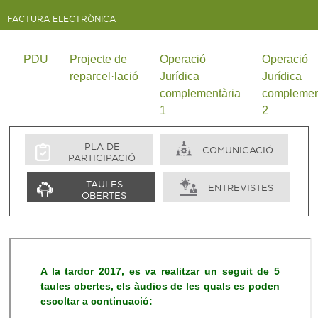
FACTURA ELECTRÒNICA
PDU
Projecte de
Operació
Operació
reparcel·lació
Jurídica
Jurídica
complementària
complemen
1
2
PLA DE
COMUNICACIÓ
PARTICIPACIÓ
TAULES
ENTREVISTES
OBERTES